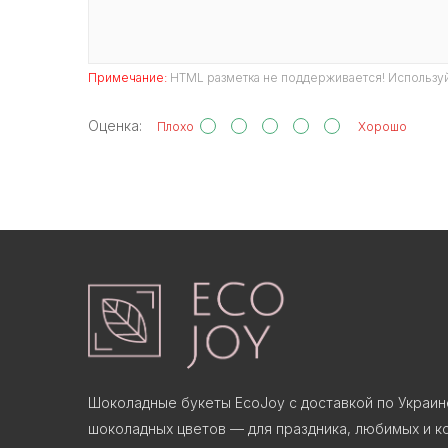
Примечание:
HTML разметка не поддерживается! Используй
Оценка:
Плохо
Хорошо
Шоколадные букеты EcoJoy с доставкой по Украин
шоколадных цветов — для праздника, любимых и ко