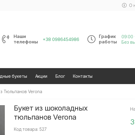
О 
Наши
График
09:00 
+38 0986454986
телефоны
работы
Без в
дные букеты
Акции
Блог
Контакты
з Тюльпанов Verona
Букет из шоколадных
Н
тюльпанов Verona
3
Код товара: 527