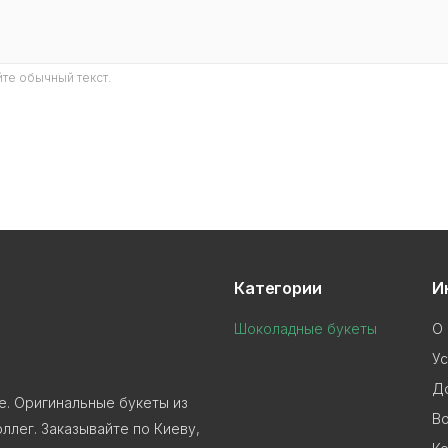
те обычный текст.
Категории
И
Шоколадные букеты
О 
Ус
До
е. Оригинальные букеты из
В
ллег. Заказывайте по Киеву,