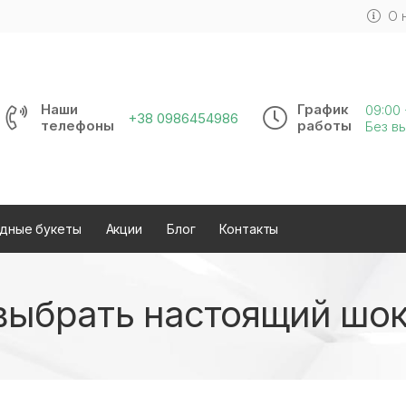
О 
Наши
График
09:00 
+38 0986454986
телефоны
работы
Без в
дные букеты
Акции
Блог
Контакты
выбрать настоящий шо