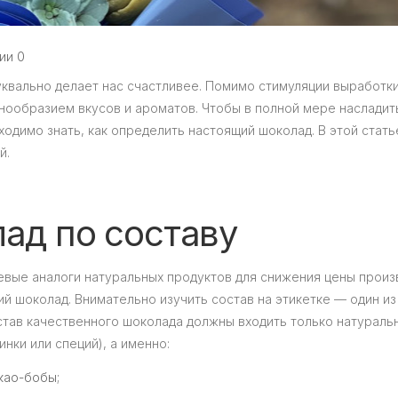
ии 0
квально делает нас счастливее. Помимо стимуляции выработк
нообразием вкусов и ароматов. Чтобы в полной мере насладит
одимо знать, как определить настоящий шоколад. В этой стать
й.
ад по составу
вые аналоги натуральных продуктов для снижения цены произ
й шоколад. Внимательно изучить состав на этикетке — один из
став качественного шоколада должны входить только натураль
нки или специй), а именно:
као-бобы;