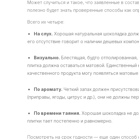
Может случиться и такое, что заявленные в соста
полезно будет знать проверенные способы как оп
Всего их четыре:
На слух.
Хорошая натуральная шоколадка должн
его отсутствие говорит о наличии дешевых компо
Визуально.
Блестящая, будто отполированная, 
плитка должна оставаться матовой. Единственный 
качественного продукта могу появляться матовые
По аромату.
Четкий запах должен присутствов
(приправы, ягоды, цитрус и др.), они не должны п
По времени таяния.
Хорошая шоколадка не дол
плитки тает постепенно и равномерно.
Посмотреть на срок годности — еще один способ 