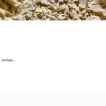
Шоколад ручной работы с орехами: любимое лакомство детей и взрослых