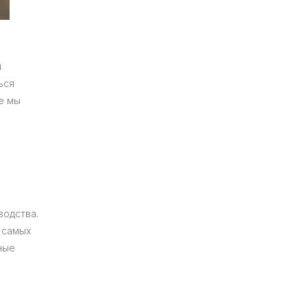
и
ься
е мы
водства.
 самых
ные