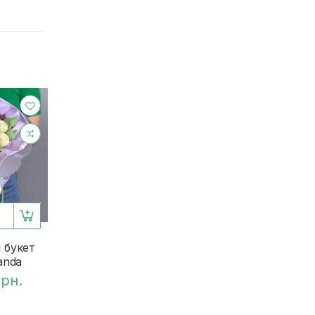
 букет
anda
грн.