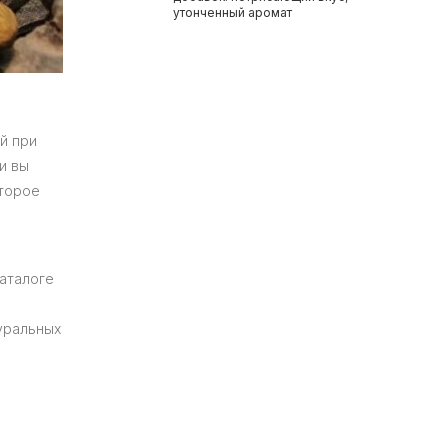
утонченный аромат
й при
и вы
оторое
каталоге
туральных