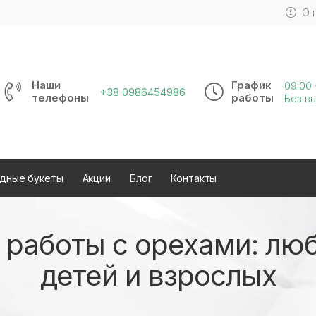
О 
Наши
График
09:00 
+38 0986454986
телефоны
работы
Без в
дные букеты
Акции
Блог
Контакты
 работы с орехами: лю
детей и взрослых