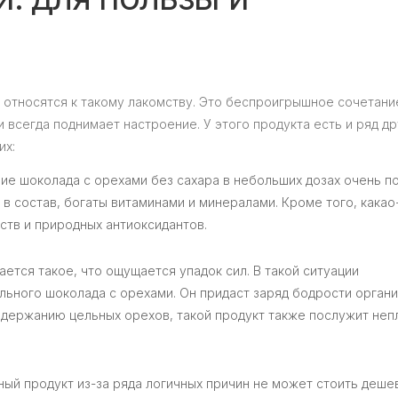
 относятся к такому лакомству. Это беспроигрышное сочетани
 всегда поднимает настроение. У этого продукта есть и ряд др
их:
ие шоколада с орехами без сахара в небольших дозах очень п
е в состав, богаты витаминами и минералами. Кроме того, кака
ств и природных антиоксидантов.
ается такое, что ощущается упадок сил. В такой ситуации
льного шоколада с орехами. Он придаст заряд бодрости органи
одержанию цельных орехов, такой продукт также послужит неп
ый продукт из-за ряда логичных причин не может стоить деше