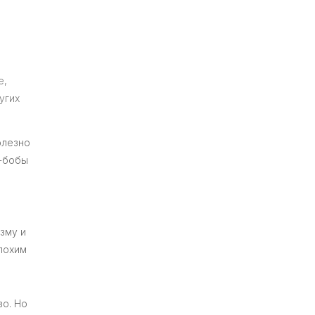
е,
угих
олезно
о-бобы
зму и
лохим
во. Но