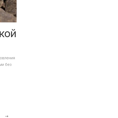
кой
товления
ми без