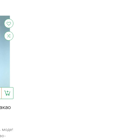
акао
 моде!
ао-