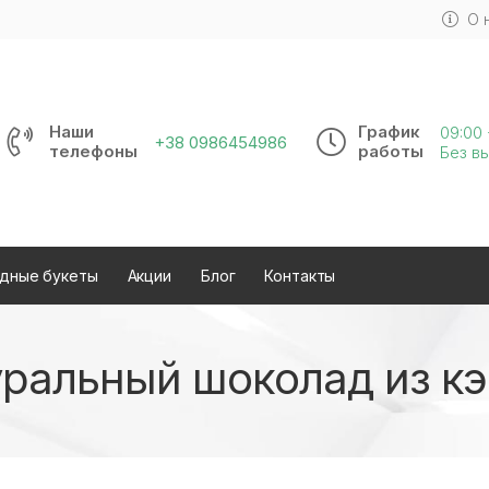
О 
Наши
График
09:00 
+38 0986454986
телефоны
работы
Без в
дные букеты
Акции
Блог
Контакты
ральный шоколад из к