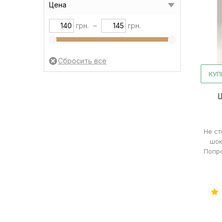
Цена
грн.
–
грн.
КУП
Ш
Не ст
шок
Попро