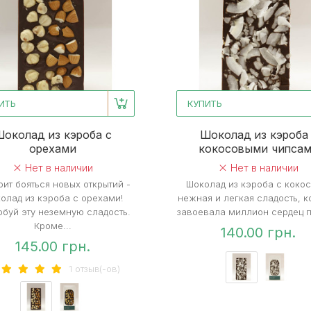
ИТЬ
КУПИТЬ
околад из кэроба с
Шоколад из кэроба
орехами
кокосовыми чипса
Нет в наличии
Нет в наличии
оит бояться новых открытий -
Шоколад из кэроба с коко
олад из кэроба с орехами!
нежная и легкая сладость, к
буй эту неземную сладость.
завоевала миллион сердец по
Кроме...
140.00 грн.
145.00 грн.
1 отзыв(-ов)