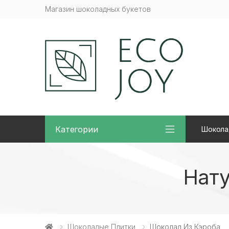
Магазин шоколадных букетов
Категории
Шокола
Нату
Шоколадые Плитки
Шоколад Из Кэроба