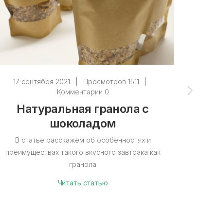
17 сентября 2021
|
Просмотров 1511
|
30 
Комментарии 0
Натуральная гранола с
На
шоколадом
доба
В статье расскажем об особенностях и
преимуществах такого вкусного завтрака как
В этой
гранола
настоящ
о сос
Читать статью