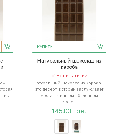
КУПИТЬ
 с
Натуральный шоколад из
ми
кэроба
Нет в наличии
сом –
Натуральный шоколад из кэроба –
оторая
это десерт, который заслуживает
 вс...
места на вашем обеденном
столе...
145.00 грн.